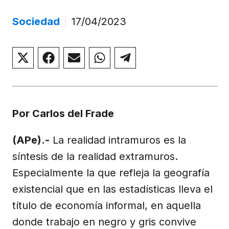
Sociedad
|
17/04/2023
Compartir
Compartir
Compartir
Compartir
Compartir
en
en
en
en
en
X
Facebook
Email
WhatsApp
Telegram
(Twitter)
Por Carlos del Frade
(APe).-
La realidad intramuros es la
síntesis de la realidad extramuros.
Especialmente la que refleja la geografía
existencial que en las estadísticas lleva el
título de economía informal, en aquella
donde trabajo en negro y gris convive