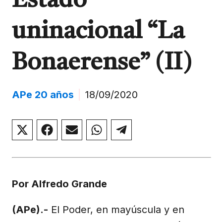
Estado
uninacional “La
Bonaerense” (II)
APe 20 años
|
18/09/2020
Compartir
Compartir
Compartir
Compartir
Compartir
en
en
en
en
en
X
Facebook
Email
WhatsApp
Telegram
(Twitter)
Por Alfredo Grande
(APe).-
El Poder, en mayúscula y en