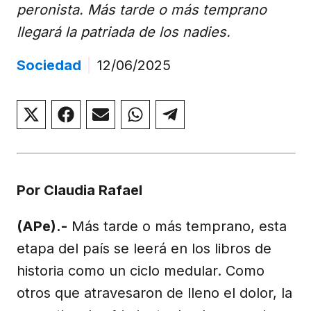
peronista. Más tarde o más temprano
llegará la patriada de los nadies.
Sociedad
|
12/06/2025
Compartir
Compartir
Compartir
Compartir
Compartir
en
en
en
en
en
X
Facebook
Email
WhatsApp
Telegram
(Twitter)
Por Claudia Rafael
(APe).-
Más tarde o más temprano, esta
etapa del país se leerá en los libros de
historia como un ciclo medular. Como
otros que atravesaron de lleno el dolor, la