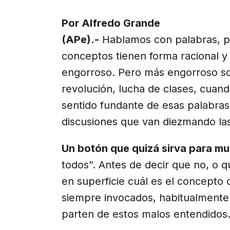
X
Facebook
Email
WhatsApp
Telegr
(Twitter)
Por Alfredo Grande
(APe).-
Hablamos con palabras, p
conceptos tienen forma racional y
engorroso. Pero más engorroso so
revolución, lucha de clases, cuand
sentido fundante de esas palabras
discusiones que van diezmando la
Un botón que quizá sirva para mu
todos”. Antes de decir que no, o 
en superficie cuál es el concepto 
siempre invocados, habitualment
parten de estos malos entendidos.