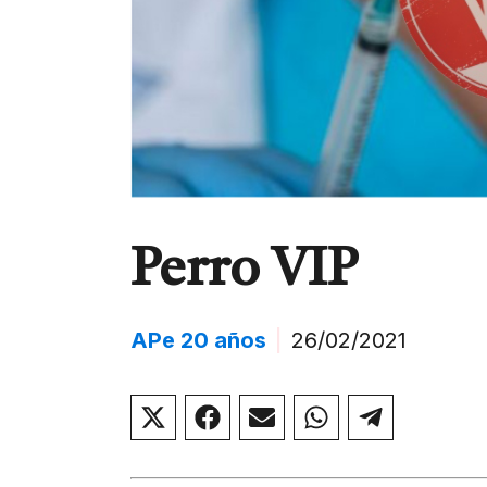
Perro VIP
APe 20 años
|
26/02/2021
Compartir
Compartir
Compartir
Compartir
Compar
en
en
en
en
en