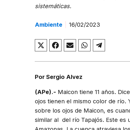
sistemáticas.
Ambiente
|
16/02/2023
Compartir
Compartir
Compartir
Compartir
Compar
en
en
en
en
en
X
Facebook
Email
WhatsApp
Telegr
(Twitter)
Por Sergio Alvez
(APe).-
Maicon tiene 11 años. Dic
ojos tienen el mismo color de río. 
sobre los ojos de Maicon, es cua
similar al del río Tapajós. Este e
Amazonas. La cuenca atraviesa lo