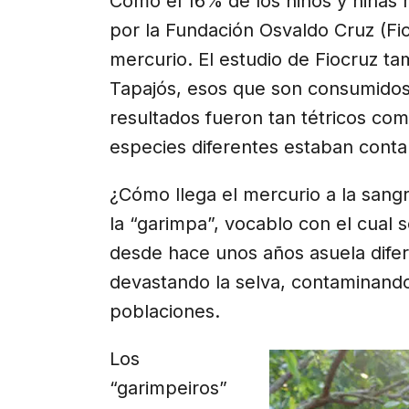
Como el 16% de los niños y niñas
por la Fundación Osvaldo Cruz (Fio
mercurio. El estudio de Fiocruz ta
Tapajós, esos que son consumidos a
resultados fueron tan tétricos co
especies diferentes estaban cont
¿Cómo llega el mercurio a la sangr
la “garimpa”, vocablo con el cual s
desde hace unos años asuela difer
devastando la selva, contaminand
poblaciones.
Los
“garimpeiros”