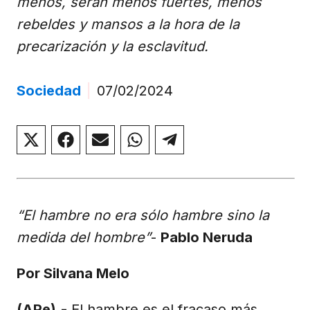
menos, serán menos fuertes, menos
rebeldes y mansos a la hora de la
precarización y la esclavitud.
Sociedad
|
07/02/2024
Compartir
Compartir
Compartir
Compartir
Compartir
en
en
en
en
en
X
Facebook
Email
WhatsApp
Telegram
(Twitter)
“El hambre no era sólo hambre sino la
medida del hombre”
-
Pablo Neruda
Por Silvana Melo
(APe).-
El hambre es el fracaso más