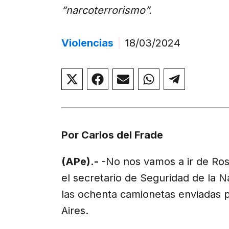
“narcoterrorismo”.
Violencias
|
18/03/2024
Compartir
Compartir
Compartir
Compartir
Compar
en
en
en
en
en
X
Facebook
Email
WhatsApp
Telegr
(Twitter)
Por Carlos del Frade
(APe).-
-No nos vamos a ir de Rosar
el secretario de Seguridad de la 
las ochenta camionetas enviadas p
Aires.