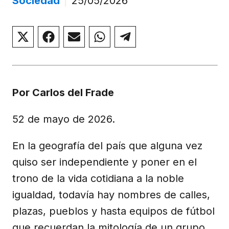
Sociedad
|
25/05/2026
Compartir
Compartir
Compartir
Compartir
Compartir
en
en
en
en
en
X
Facebook
Email
WhatsApp
Telegram
(Twitter)
Por Carlos del Frade
52 de mayo de 2026.
En la geografía del país que alguna vez
quiso ser independiente y poner en el
trono de la vida cotidiana a la noble
igualdad, todavía hay nombres de calles,
plazas, pueblos y hasta equipos de fútbol
que recuerdan la mitología de un grupo