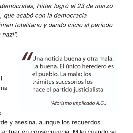
ldemócratas, Hitler logró el 23 de marzo
te, que acabó con la democracia
men totalitario y dando inicio al período
nazi”.
l
ima
o
rde y asesina, aunque los recuerdos
 actuar en consecuencia. Milei cuando se