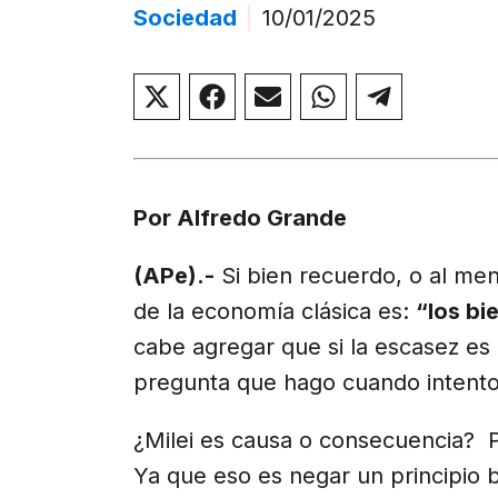
Sociedad
|
10/01/2025
Compartir
Compartir
Compartir
Compartir
Compar
en
en
en
en
en
X
Facebook
Email
WhatsApp
Telegr
(Twitter)
Por Alfredo Grande
(APe).-
Si bien recuerdo, o al me
de la economía clásica es:
“los bi
cabe agregar que si la escasez e
pregunta que hago cuando intento de
¿Milei es causa o consecuencia? P
Ya que eso es negar un principio b