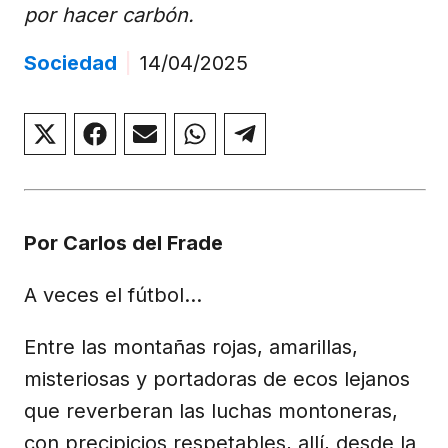
por hacer carbón.
Sociedad
|
14/04/2025
Compartir
Compartir
Compartir
Compartir
Compartir
en
en
en
en
en
X
Facebook
Email
WhatsApp
Telegram
(Twitter)
Por Carlos del Frade
A veces el fútbol…
Entre las montañas rojas, amarillas,
misteriosas y portadoras de ecos lejanos
que reverberan las luchas montoneras,
con precipicios respetables, allí, desde la