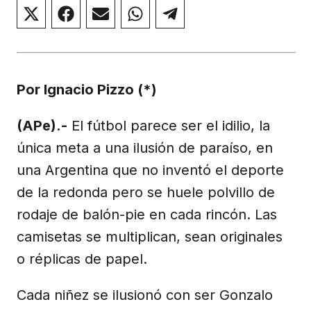
Compartir
Compartir
Compartir
Compartir
Compartir
en
en
en
en
en
X
Facebook
Email
WhatsApp
Telegram
(Twitter)
Por Ignacio Pizzo (*)
(APe).-
El fútbol parece ser el idilio, la
única meta a una ilusión de paraíso, en
una Argentina que no inventó el deporte
de la redonda pero se huele polvillo de
rodaje de balón-pie en cada rincón. Las
camisetas se multiplican, sean originales
o réplicas de papel.
Cada niñez se ilusionó con ser Gonzalo