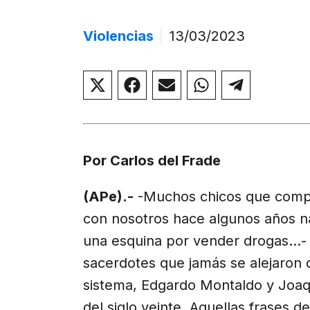
Violencias
|
13/03/2023
Compartir
Compartir
Compartir
Compartir
Compar
en
en
en
en
en
X
Facebook
Email
WhatsApp
Telegr
(Twitter)
Por Carlos del Frade
(APe).-
-Muchos chicos que compa
con nosotros hace algunos años n
una esquina por vender drogas…- e
sacerdotes que jamás se alejaron d
sistema, Edgardo Montaldo y Joaq
del siglo veinte. Aquellas frases