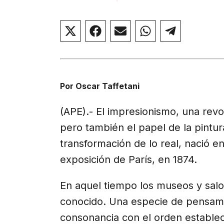
Compartir
Compartir
Compartir
Compartir
Compar
en
en
en
en
en
X
Facebook
Email
WhatsApp
Telegr
(Twitter)
Por Oscar Taffetani
(APE).- El impresionismo, una rev
pero también el papel de la pintur
transformación de lo real, nació e
exposición de París, en 1874.
En aquel tiempo los museos y salon
conocido. Una especie de pensamie
consonancia con el orden establec