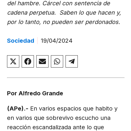
del hambre. Cárcel con sentencia de
cadena perpetua. Saben lo que hacen y,
por lo tanto, no pueden ser perdonados.
Sociedad
|
19/04/2024
Compartir
Compartir
Compartir
Compartir
Compartir
en
en
en
en
en
X
Facebook
Email
WhatsApp
Telegram
(Twitter)
Por Alfredo Grande
(APe).-
En varios espacios que habito y
en varios que sobrevivo escucho una
reacción escandalizada ante lo que