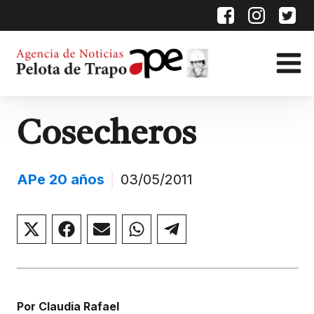
Cosecheros
APe 20 años
|
03/05/2011
Compartir
Compartir
Compartir
Compartir
Compartir
en
en
en
en
en
X
Facebook
Email
WhatsApp
Telegram
(Twitter)
Por Claudia Rafael