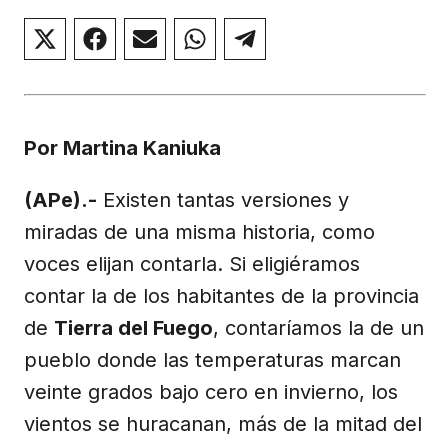
Compartir
Compartir
Compartir
Compartir
Compartir
en
en
en
en
en
X
Facebook
Email
WhatsApp
Telegram
(Twitter)
Por Martina Kaniuka
(APe).-
Existen tantas versiones y
miradas de una misma historia, como
voces elijan contarla. Si eligiéramos
contar la de los habitantes de la provincia
de
Tierra del Fuego
, contaríamos la de un
pueblo donde las temperaturas marcan
veinte grados bajo cero en invierno, los
vientos se huracanan, más de la mitad del