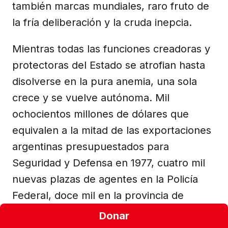
también marcas mundiales, raro fruto de
la fría deliberación y la cruda inepcia.
Mientras todas las funciones creadoras y
protectoras del Estado se atrofian hasta
disolverse en la pura anemia, una sola
crece y se vuelve autónoma. Mil
ochocientos millones de dólares que
equivalen a la mitad de las exportaciones
argentinas presupuestados para
Seguridad y Defensa en 1977, cuatro mil
nuevas plazas de agentes en la Policía
Federal, doce mil en la provincia de
Buenos Aires con sueldos que duplican el
Donar
de un obrero industrial y triplican el de un