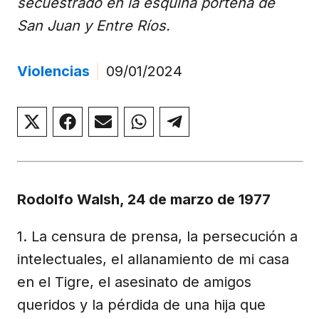
secuestrado en la esquina porteña de
San Juan y Entre Ríos.
Violencias
|
09/01/2024
Compartir
Compartir
Compartir
Compartir
Compartir
en
en
en
en
en
X
Facebook
Email
WhatsApp
Telegram
(Twitter)
Rodolfo Walsh, 24 de marzo de 1977
1. La censura de prensa, la persecución a
intelectuales, el allanamiento de mi casa
en el Tigre, el asesinato de amigos
queridos y la pérdida de una hija que