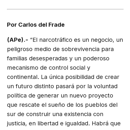
en
en
en
en
en
X
Facebook
Email
WhatsApp
Telegram
(Twitter)
Por Carlos del Frade
(APe).-
“El narcotráfico es un negocio, un
peligroso medio de sobrevivencia para
familias desesperadas y un poderoso
mecanismo de control social y
continental. La única posibilidad de crear
un futuro distinto pasará por la voluntad
política de generar un nuevo proyecto
que rescate el sueño de los pueblos del
sur de construir una existencia con
justicia, en libertad e igualdad. Habrá que