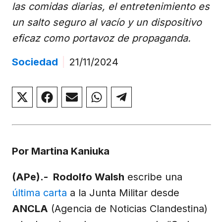
las comidas diarias, el entretenimiento es
un salto seguro al vacío y un dispositivo
eficaz como portavoz de propaganda.
Sociedad
|
21/11/2024
Compartir
Compartir
Compartir
Compartir
Compartir
en
en
en
en
en
X
Facebook
Email
WhatsApp
Telegram
(Twitter)
Por Martina Kaniuka
(APe).- Rodolfo Walsh
escribe una
última carta
a la Junta Militar desde
ANCLA
(Agencia de Noticias Clandestina)