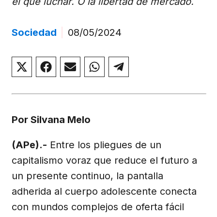
el que luchar. O la libertad de mercado.
Sociedad
|
08/05/2024
Compartir
Compartir
Compartir
Compartir
Compartir
en
en
en
en
en
X
Facebook
Email
WhatsApp
Telegram
(Twitter)
Por Silvana Melo
(APe).-
Entre los pliegues de un
capitalismo voraz que reduce el futuro a
un presente continuo, la pantalla
adherida al cuerpo adolescente conecta
con mundos complejos de oferta fácil