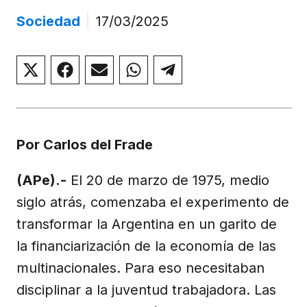
Sociedad
|
17/03/2025
Compartir
Compartir
Compartir
Compartir
Compartir
en
en
en
en
en
X
Facebook
Email
WhatsApp
Telegram
(Twitter)
Por Carlos del Frade
(APe).-
El 20 de marzo de 1975, medio
siglo atrás, comenzaba el experimento de
transformar la Argentina en un garito de
la financiarización de la economía de las
multinacionales. Para eso necesitaban
disciplinar a la juventud trabajadora. Las