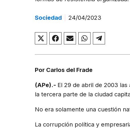
Sociedad
|
24/04/2023
Compartir
Compartir
Compartir
Compartir
Compar
en
en
en
en
en
X
Facebook
Email
WhatsApp
Telegr
(Twitter)
Por Carlos del Frade
(APe).-
El 29 de abril de 2003 la
la tercera parte de la ciudad capit
No era solamente una cuestión nat
La corrupción política y empresaria