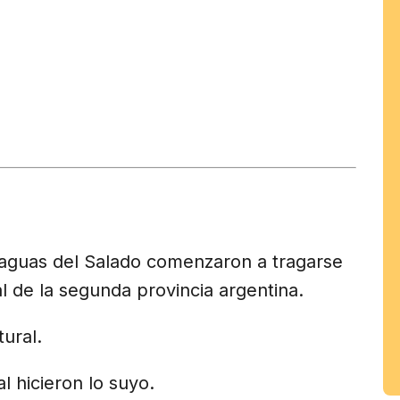
tir
am
s aguas del Salado comenzaron a tragarse
al de la segunda provincia argentina.
ural.
l hicieron lo suyo.